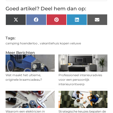
Goed artikel? Deel hem dan op:
X
Facebook
Pinterest
LinkedIn
Email
(Twitter)
Tags:
camping hoenderloo
,
vakantiehuis kopen veluwe
Meer Berichten
Wat maakt het ultieme,
Professioneel interieuradvies
originele kraamcadeau?
voor een persoonlijk
interieurontwerp
Waarom een elektricien in
Strategische keuzes bepalen de