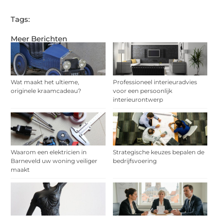
Tags:
Meer Berichten
Wat maakt het ultieme,
Professioneel interieuradvies
originele kraamcadeau?
voor een persoonlijk
interieurontwerp
Waarom een elektricien in
Strategische keuzes bepalen de
Barneveld uw woning veiliger
bedrijfsvoering
maakt