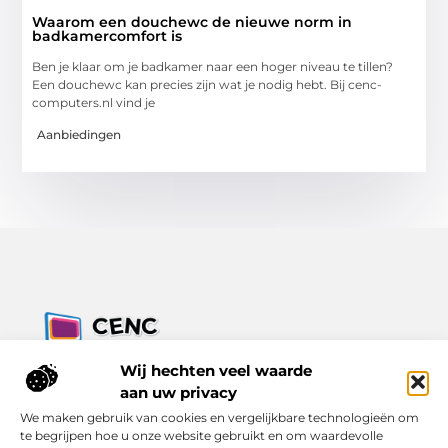
Waarom een douchewc de nieuwe norm in
badkamercomfort is
Ben je klaar om je badkamer naar een hoger niveau te tillen?
Een douchewc kan precies zijn wat je nodig hebt. Bij cenc-
computers.nl vind je
Aanbiedingen
Jouw bron voor inzichten, tips en nieuws uit de digitale
Wij hechten veel waarde
wereld.
aan uw privacy
Ontdek alles wat je moet weten over het dagelijks leven, met
We maken gebruik van cookies en vergelijkbare technologieën om
een focus op praktische adviezen en actuele trends.
te begrijpen hoe u onze website gebruikt en om waardevolle