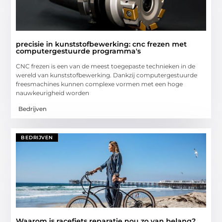
precisie in kunststofbewerking: cnc frezen met
computergestuurde programma's
CNC frezen is een van de meest toegepaste technieken in de
wereld van kunststofbewerking. Dankzij computergestuurde
freesmachines kunnen complexe vormen met een hoge
nauwkeurigheid worden
Bedrijven
BEDRIJVEN
Waarom is racefiets reparatie nou zo van belang?