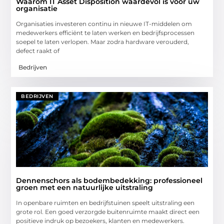
Waarom IT Asset Disposition waardevol is voor uw
organisatie
Organisaties investeren continu in nieuwe IT-middelen om
medewerkers efficiënt te laten werken en bedrijfsprocessen
soepel te laten verlopen. Maar zodra hardware verouderd,
defect raakt of
Bedrijven
BEDRIJVEN
Dennenschors als bodembedekking: professioneel
groen met een natuurlijke uitstraling
In openbare ruimten en bedrijfstuinen speelt uitstraling een
grote rol. Een goed verzorgde buitenruimte maakt direct een
positieve indruk op bezoekers, klanten en medewerkers.