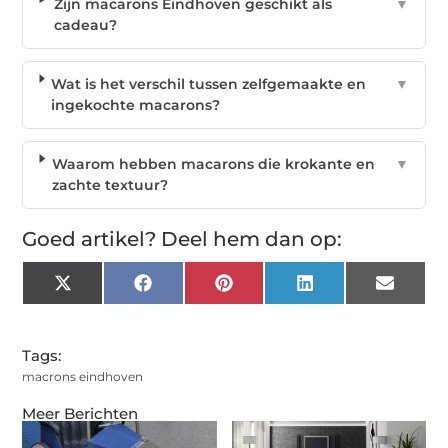
Zijn macarons Eindhoven geschikt als
▼
cadeau?
Wat is het verschil tussen zelfgemaakte en
▼
ingekochte macarons?
Waarom hebben macarons die krokante en
▼
zachte textuur?
Goed artikel? Deel hem dan op:
X
Facebook
Pinterest
LinkedIn
Email
(Twitter)
Tags:
macrons eindhoven
Meer Berichten