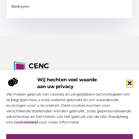
Bedrijven
Jouw bron voor inzichten, tips en nieuws uit de digitale
Wij hechten veel waarde
wereld.
aan uw privacy
Ontdek alles wat je moet weten over het dagelijks leven, met
We maken gebruik van cookies en vergelijkbare technologieën om
een focus op praktische adviezen en actuele trends.
te begrijpen hoe u onze website gebruikt en om waardevolle
ervaringen voor u te creëren. Deze cookies kunnen voor
Bericht categorie
verschillende doeleinden worden gebruikt, zoals gepersonaliseerde
advertenties en het meten van het gebruik van de site. Raadpleeg
ons
cookiebeleid
voor meer informatie.
Onze informatie