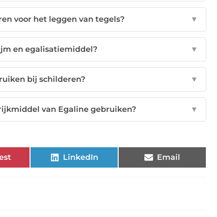
en voor het leggen van tegels?
▼
lijm en egalisatiemiddel?
▼
ruiken bij schilderen?
▼
rijkmiddel van Egaline gebruiken?
▼
est
LinkedIn
Email