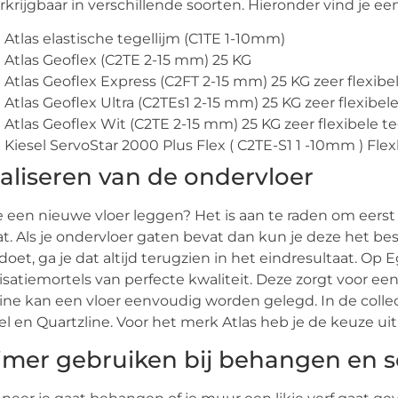
erkrijgbaar in verschillende soorten. Hieronder vind je een
Atlas elastische tegellijm (C1TE 1-10mm)
Atlas Geoflex (C2TE 2-15 mm) 25 KG
Atlas Geoflex Express (C2FT 2-15 mm) 25 KG zeer flexibel
Atlas Geoflex Ultra (C2TEs1 2-15 mm) 25 KG zeer flexibele
Atlas Geoflex Wit (C2TE 2-15 mm) 25 KG zeer flexibele te
Kiesel ServoStar 2000 Plus Flex ( C2TE-S1 1 -10mm ) Flex
aliseren van de ondervloer
e een nieuwe vloer leggen? Het is aan te raden om eers
t. Als je ondervloer gaten bevat dan kun je deze het best
doet, ga je dat altijd terugzien in het eindresultaat. Op 
isatiemortels van perfecte kwaliteit. Deze zorgt voor e
ine kan een vloer eenvoudig worden gelegd. In de collect
el en Quartzline. Voor het merk Atlas heb je de keuze uit
imer gebruiken bij behangen en s