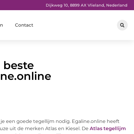
Dijkweg 10, 8899 AX Vlieland, Nederland
en
Contact
 beste
ine.online
e een goede tegellijm nodig. Egaline.online heeft
euze uit de merken Atlas en Kiesel. De
Atlas tegellijm