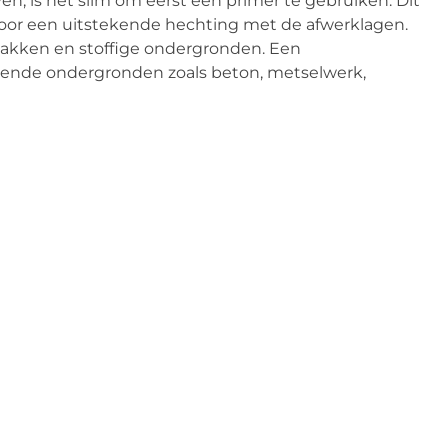
en, is het slim om eerst een primer te gebruiken. Dit
voor een uitstekende hechting met de afwerklagen.
vlakken en stoffige ondergronden. Een
illende ondergronden zoals beton, metselwerk,