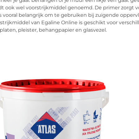
eer je gaat behangen of je muur een likje verf gaat gev
t ook wel voorstrijkmiddel genoemd. De primer zorgt 
is vooral belangrijk om te gebruiken bij zuigende opper
strijkmiddel van Egaline Online is geschikt voor versch
platen, pleister, behangpapier en glasvezel.