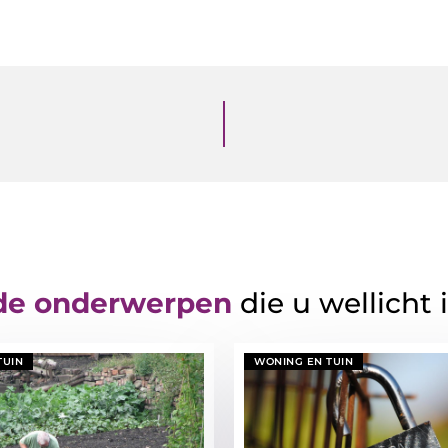
de onderwerpen
die u wellicht 
TUIN
WONING EN TUIN