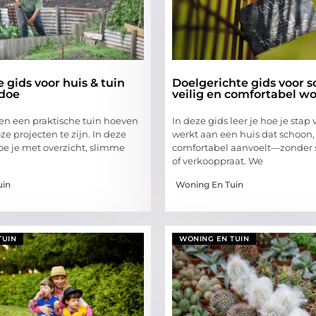
 gids voor huis & tuin
Doelgerichte gids voor s
doe
veilig en comfortabel w
 en een praktische tuin hoeven
In deze gids leer je hoe je stap 
e projecten te zijn. In deze
werkt aan een huis dat schoon, 
hoe je met overzicht, slimme
comfortabel aanvoelt—zonder s
of verkooppraat. We
uin
Woning En Tuin
TUIN
WONING EN TUIN