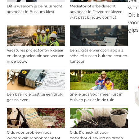
Wann
Dit is waarom je de huurrecht
Mediator of arbeidsrecht
word
advocaat in Bussum kiest
advocaat in Deventer kiezen
Dit 
wat past bij jouw conflict
voor
gips
Vacatures projectontwikkelaar
Een digitale werkbon app als
en doorgroeien binnen werken
schakel tussen buitendienst en
in de bouw
kantoor
Een baan die past bij een druk
Snelle gids voor meer rust in
gezinsleven
huis en plezier in de tuin
Gids voor probleemloos
Gids & checklist voor
wonen: van schoonmaak tot
onderhoud, styling en groen