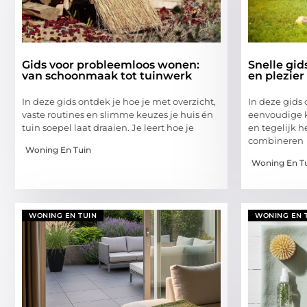
Gids voor probleemloos wonen:
Snelle gid
van schoonmaak tot tuinwerk
en plezier
In deze gids ontdek je hoe je met overzicht,
In deze gids 
vaste routines en slimme keuzes je huis én
eenvoudige k
tuin soepel laat draaien. Je leert hoe je
en tegelijk h
combineren
Woning En Tuin
Woning En T
WONING EN TUIN
WONING EN 