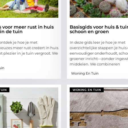
s voor meer rust in huis
Basisgids voor huis & tui
 in de tuin
schoon en groen
ontdek je hoe je met
In deze gids leer je hoe je met
euzes meer rust creëert in huis
overzichtelijke stappen je huis
et plezier in je tuin vergroot. We
eenvoudiger onderhoudt, scho
groener inricht—zonder ingew
middelen. We combineren
uin
Woning En Tuin
TUIN
WONING EN TUIN