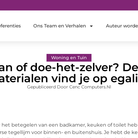
ferenties
Ons Team en Verhalen
Auteur word
Woning en Tuin
n of doe-het-zelver? De
erialen vind je op egal
Gepubliceerd Door Cenc Computers.nl
 het betegelen van een badkamer, keuken of toilet heb j
rse tegellijm voor binnen- en buitenshuis. Je hebt de k