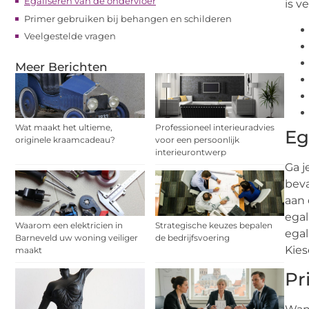
Egaliseren van de ondervloer
is v
Primer gebruiken bij behangen en schilderen
Veelgestelde vragen
Meer Berichten
Wat maakt het ultieme,
Professioneel interieuradvies
Eg
originele kraamcadeau?
voor een persoonlijk
interieurontwerp
Ga j
beva
aan 
egal
Waarom een elektricien in
Strategische keuzes bepalen
egal
Barneveld uw woning veiliger
de bedrijfsvoering
Kies
maakt
Pr