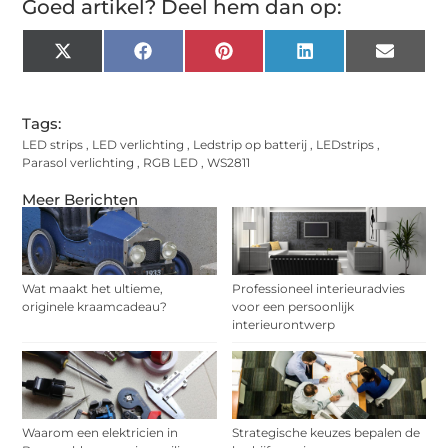
Goed artikel? Deel hem dan op:
X
Facebook
Pinterest
LinkedIn
Email
(Twitter)
Tags:
LED strips
,
LED verlichting
,
Ledstrip op batterij
,
LEDstrips
,
Parasol verlichting
,
RGB LED
,
WS2811
Meer Berichten
Wat maakt het ultieme,
Professioneel interieuradvies
originele kraamcadeau?
voor een persoonlijk
interieurontwerp
Waarom een elektricien in
Strategische keuzes bepalen de