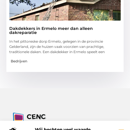
Dakdekkers in Ermelo meer dan alleen
dakreparatie
In het pittoreske dorp Ermelo, gelegen in de provincie
Gelderland, zijn de huizen vaak voorzien van prachtige,
traditionele daken. Een dakdekker in Ermelo speelt een
Bedrijven
Jouw bron voor inzichten, tips en nieuws uit de digitale
Wij hechten veel waarde