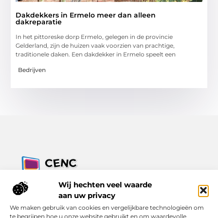
Dakdekkers in Ermelo meer dan alleen
dakreparatie
In het pittoreske dorp Ermelo, gelegen in de provincie
Gelderland, zijn de huizen vaak voorzien van prachtige,
traditionele daken. Een dakdekker in Ermelo speelt een
Bedrijven
Jouw bron voor inzichten, tips en nieuws uit de digitale
Wij hechten veel waarde
wereld.
aan uw privacy
Ontdek alles wat je moet weten over het dagelijks leven, met
We maken gebruik van cookies en vergelijkbare technologieën om
een focus op praktische adviezen en actuele trends.
te begrijpen hoe u onze website gebruikt en om waardevolle