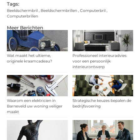
Tags:
Beeldschermbril
,
Beeldschermbrillen
,
Computerbril
,
Computerbrillen
Meer Berichten
Wat maakt het ultieme,
Professioneel interieuradvies
originele kraamcadeau?
voor een persoonlijk
interieurontwerp
Waarom een elektricien in
Strategische keuzes bepalen de
Barneveld uw woning veiliger
bedrijfsvoering
maakt