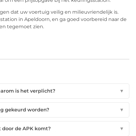
f om een prijsopgave bij het keuringsstation.
n dat uw voertuig veilig en milieuvriendelijk is.
sstation in Apeldoorn, en ga goed voorbereid naar de
wen tegemoet zien.
arom is het verplicht?
▼
ig gekeurd worden?
▼
et door de APK komt?
▼