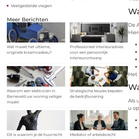
Veelgestelde vragen
Wa
Meer Berichten
De A
Hier
Wat maakt het ultieme,
Professioneel interieuradvies
originele kraamcadeau?
voor een persoonlijk
interieurontwerp
Het 
Wa
Waarom een elektricien in
Strategische keuzes bepalen
Barneveld uw woning veiliger
de bedrijfsvoering
Als 
maakt
u op
Dit is waarom je de huurrecht
Mediator of arbeidsrecht