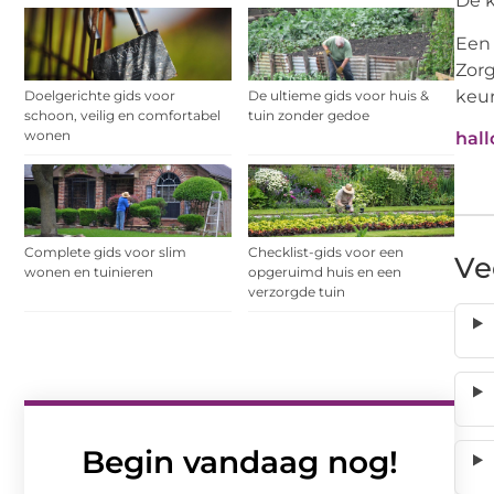
De k
Een 
Zorg
keur
Doelgerichte gids voor
De ultieme gids voor huis &
schoon, veilig en comfortabel
tuin zonder gedoe
wonen
hall
Complete gids voor slim
Checklist-gids voor een
Ve
wonen en tuinieren
opgeruimd huis en een
verzorgde tuin
Begin vandaag nog!