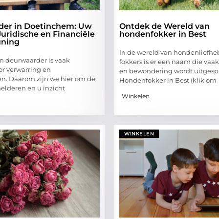
er in Doetinchem: Uw
Ontdek de Wereld van
Juridische en Financiële
hondenfokker in Best
uning
In de wereld van hondenliefhe
en deurwaarder is vaak
fokkers is er een naam die vaa
r verwarring en
en bewondering wordt uitgesp
n. Daarom zijn we hier om de
Hondenfokker in Best (klik om
helderen en u inzicht
Winkelen
WINKELEN