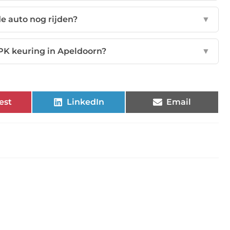
e auto nog rijden?
▼
PK keuring in Apeldoorn?
▼
est
LinkedIn
Email