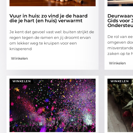
Vuur in huis: zo vind je de haard
Deurwaard
die je hart (en huis) verwarmt
Gids voor 
Onderste
Je kent dat gevoel vast wel: buiten strijkt de
De rol van e
regen tegen de ramen en jij droomt ervan
omgeven doo
om lekker weg te kruipen voor een
misverstande
knisperend
zaken op te 
Winkelen
Winkelen
WINKELEN
WINKELEN