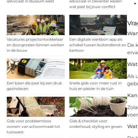
advocaat in Bussum kiest
advocaat in Deventer kiezen
wat past bij jouw conflict
Vra
Wan
Vacatures projectontwikkelaar
Een digitale werkbon app als
De k
en doorgroeien binnen werken
schakel tussen buitendienst en
in de bouw
kantoor
erva
Wat 
Als 
Een baan die past bij een druk
Snelle gids voor meer rust in
gebr
gezinsleven
huis en plezier in de tuin
Kan 
Zola
voer
Gids voor probleemloos
Gids & checklist voor
Wat
wonen: van schoonmaak tot
onderhoud, styling en groen
tuinwerk