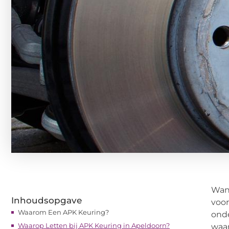
Wann
Inhoudsopgave
voor
Waarom Een APK Keuring?
onde
Waarop Letten bij APK Keuring in Apeldoorn?
waar