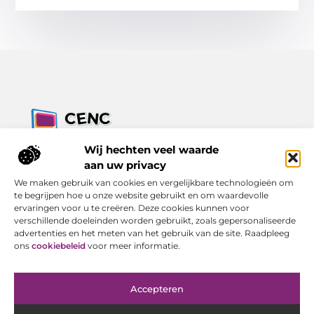
Jouw bron voor inzichten, tips en nieuws uit de digitale
Wij hechten veel waarde
wereld.
aan uw privacy
Ontdek alles wat je moet weten over het dagelijks leven, met
We maken gebruik van cookies en vergelijkbare technologieën om
een focus op praktische adviezen en actuele trends.
te begrijpen hoe u onze website gebruikt en om waardevolle
ervaringen voor u te creëren. Deze cookies kunnen voor
Bericht categorie
verschillende doeleinden worden gebruikt, zoals gepersonaliseerde
advertenties en het meten van het gebruik van de site. Raadpleeg
ons
cookiebeleid
voor meer informatie.
Onze informatie
Accepteren
Goede Backlinks Kopen: Investeren in Online Zichtbaarheid met Resultaat
Geld Verdienen met Je Website: Van Bezoeker tot Inkomen